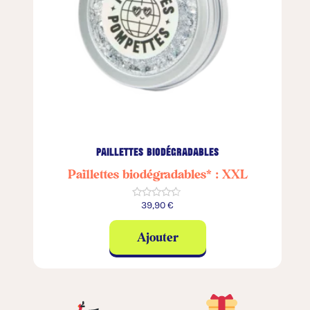
paillettes biodégradables
Paillettes biodégradables* : XXL
39,90
€
★★★★★
Ajouter