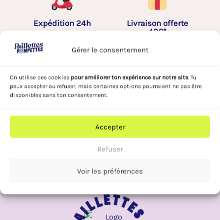
e
Expédition 24h
Livraison offerte
40€*
Gérer le consentement
On utilise des cookies
pour améliorer ton expérience sur notre site
. Tu
Distributeur ou revendeur,
peux accepter ou refuser, mais certaines options pourraient ne pas être
decouvrez
nos tarifs
disponibles sans ton consentement.
préférentiels
conçus pour les
pros
Accepter
Contactez-nous
Refuser
Voir les préférences
Paillettes ✦