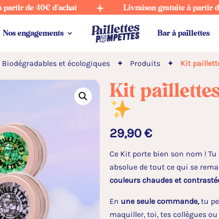
de 40€ d'achat
Livraison gratuite à partir de 40€ d
Nos engagements
Bar à paillettes
- Biodégradables et écologiques
✦
Produits
✦
Kit paillet
Kit paillette
29,90
€
Ce Kit porte bien son nom ! Tu
absolue de tout ce qui se remar
couleurs chaudes et contrasté
En
une seule commande,
tu pe
maquiller, toi, tes collègues ou