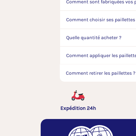
Comment sont fabriquées vos p
Comment choisir ses paillettes
Quelle quantité acheter ?
Comment appliquer les paillett
Comment retirer les paillettes 
tion 24h
Livraison offerte 40€*