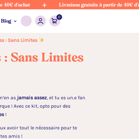
'achat
Livraison gratuite à partir de 40€ d'achat
0
Blog
tes : Sans Limites
s : Sans Limites
 n’en as
jamais assez
, et tu es un.e fan
que ! Avec ce kit, opte pour des
es
!
ux avoir tout le nécessaire pour te
 tes amis !