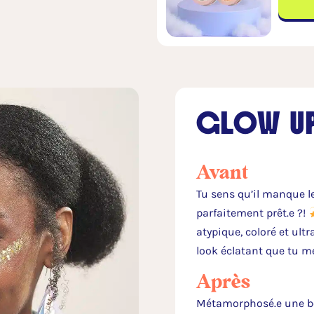
GLOW UP
Avant
Tu sens qu’il manque le
parfaitement prêt.e ?!
atypique, coloré et ultr
look éclatant que tu mé
Après
Métamorphosé.e une b