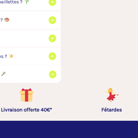
aillettes ?
 ?
es ?
?
Fétardes
99% sans plastiq