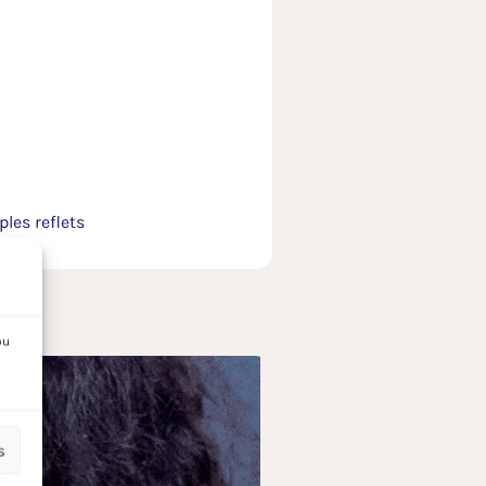
les reflets
ou
s