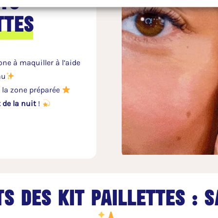
uto
ttes
one à maquiller à l’aide
au
 la zone préparée
 de la nuit
!
s des kit paillettes : 