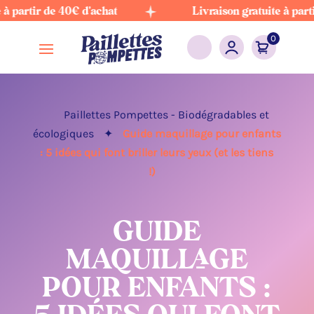
tir de 40€ d'achat
Livraison gratuite à partir de 
0
Paillettes Pompettes - Biodégradables et
écologiques
✦
Guide maquillage pour enfants
: 5 idées qui font briller leurs yeux (et les tiens
!)
GUIDE
MAQUILLAGE
POUR ENFANTS :