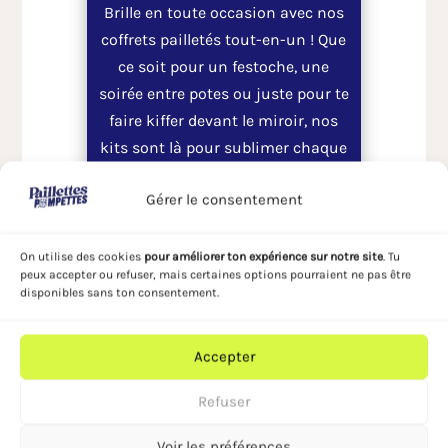
Brille en toute occasion avec nos
coffrets pailletés tout-en-un ! Que
ce soit pour un festoche, une
soirée entre potes ou juste pour te
faire kiffer devant le miroir, nos
kits sont là pour sublimer chaque
moment.
Gérer le consentement
Découvrir les kits
paillettes
On utilise des cookies
pour améliorer ton expérience sur notre site
. Tu
peux accepter ou refuser, mais certaines options pourraient ne pas être
disponibles sans ton consentement.
4. le maquillage arc-en-
Accepter
ciel – explosion de
couleurs
Refuser
Un arc coloré autour des yeux, des
Voir les préférences