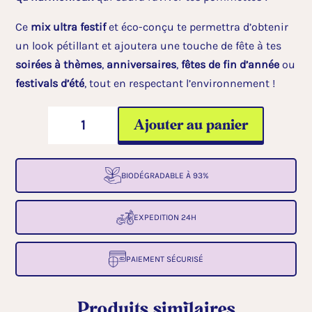
Ce
mix ultra festif
et éco-conçu te permettra d’obtenir
un look pétillant et ajoutera une touche de fête à tes
soirées à thèmes
,
anniversaires
,
fêtes de fin d’année
ou
festivals d’été
, tout en respectant l’environnement !
quantité
A
Ajouter au panier
de
l
Paillettes
t
Confettis
e
BIODÉGRADABLE À 93%
biodegradables*
r
n
EXPEDITION 24H
a
t
PAIEMENT SÉCURISÉ
i
v
Produits similaires
e