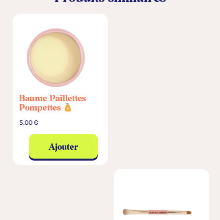
:
Baume Paillettes
Pompettes
5,00
€
Ajouter