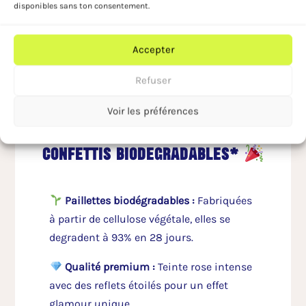
disponibles sans ton consentement.
met de bonne humeur !
Accepter
Refuser
Voir les préférences
points forts des paillettes
confettis biodegradables*
Paillettes biodégradables
:
Fabriquées
à partir de cellulose végétale, elles se
degradent à 93% en 28 jours.
Qualité premium :
Teinte rose intense
avec des reflets étoilés pour un effet
glamour unique.