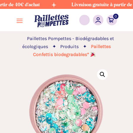
 de 40€ d'achat
Livraison gratuite à partir de 40€
0
Paillettes Pompettes - Biodégradables et
écologiques
✦
Produits
✦
Paillettes
Confettis biodegradables*