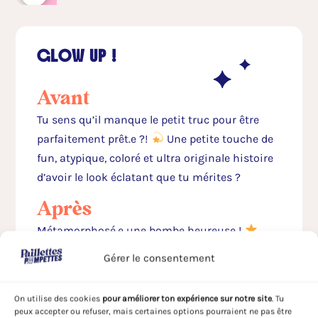
GLOW UP !
Avant
Tu sens qu’il manque le petit truc pour être
parfaitement prêt.e ?!
Une petite touche de
fun, atypique, coloré et ultra originale histoire
d’avoir le look éclatant que tu mérites ?
Après
Métamorphosé.e une bombe heureuse !
Désormais ton visage rayonne tel un soleil en
Gérer le consentement
plein été
De quoi te donner la banane et
faire sourire tous ceux qui t’entourent. Et oui !
On utilise des cookies
pour améliorer ton expérience sur notre site
. Tu
Les paillettes c’est ultra communicatif et ça
peux accepter ou refuser, mais certaines options pourraient ne pas être