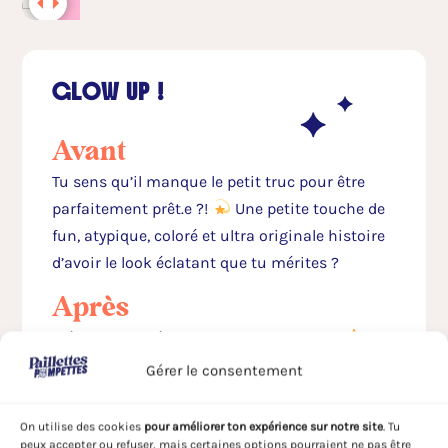
GLOW UP !
Avant
Tu sens qu’il manque le petit truc pour être
parfaitement prêt.e ?!
Une petite touche de
fun, atypique, coloré et ultra originale histoire
d’avoir le look éclatant que tu mérites ?
Après
Métamorphosé.e une bombe heureuse !
Désormais ton visage rayonne tel un soleil en
Gérer le consentement
plein été
De quoi te donner la banane et
faire sourire tous ceux qui t’entourent. Et oui !
On utilise des cookies
pour améliorer ton expérience sur notre site
. Tu
Les paillettes c’est ultra communicatif et ça
peux accepter ou refuser, mais certaines options pourraient ne pas être