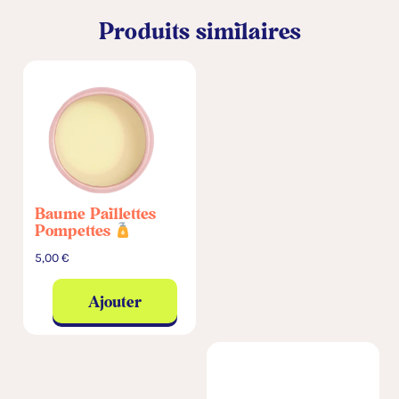
v
Produits similaires
e
:
Baume Paillettes
Pompettes
5,00
€
Ajouter