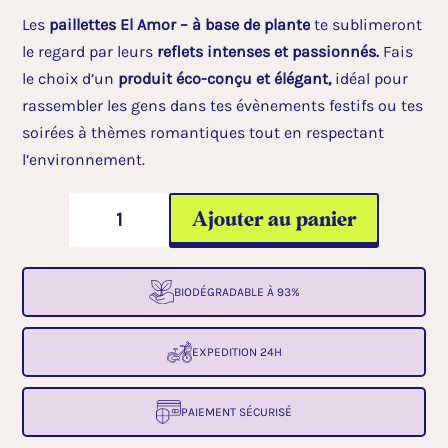
Les
paillettes El Amor – à base de plante
te sublimeront
le regard par leurs
reflets intenses et passionnés.
Fais
le choix d’un
produit éco-conçu et élégant,
idéal pour
rassembler les gens dans tes évènements festifs ou tes
soirées à thèmes romantiques tout en respectant
l’environnement.
quantité
A
Ajouter au panier
de
l
Paillettes
t
sans
e
BIODÉGRADABLE À 93%
plastique*
r
:
n
EXPEDITION 24H
El
a
Amor
t
PAIEMENT SÉCURISÉ
i