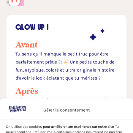
GLOW UP !
Avant
Tu sens qu’il manque le petit truc pour être
parfaitement prêt.e ?!
Une petite touche de
fun, atypique, coloré et ultra originale histoire
d’avoir le look éclatant que tu mérites ?
Après
Métamorphosé.e une bombe heureuse !
Désormais ton visage rayonne tel un soleil en
Gérer le consentement
plein été
De quoi te donner la banane et
faire sourire tous ceux qui t’entourent. Et oui !
On utilise des cookies
pour améliorer ton expérience sur notre site
. Tu
Les paillettes c’est ultra communicatif et ça
peux accepter ou refuser, mais certaines options pourraient ne pas être