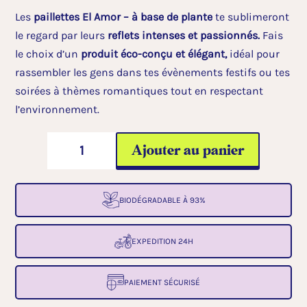
Les
paillettes El Amor – à base de plante
te sublimeront
le regard par leurs
reflets intenses et passionnés.
Fais
le choix d’un
produit éco-conçu et élégant,
idéal pour
rassembler les gens dans tes évènements festifs ou tes
soirées à thèmes romantiques tout en respectant
l’environnement.
quantité
A
Ajouter au panier
de
l
Paillettes
t
sans
e
BIODÉGRADABLE À 93%
plastique*
r
:
n
EXPEDITION 24H
El
a
Amor
t
PAIEMENT SÉCURISÉ
i