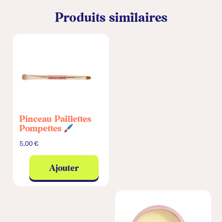
v
Produits similaires
e
:
Pinceau Paillettes
Pompettes
5,00
€
Ajouter