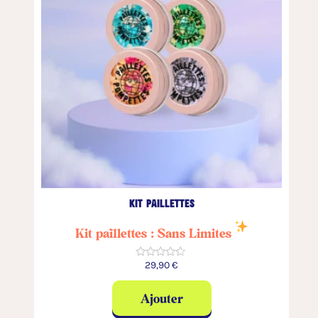
kit paillettes
Kit paillettes : Sans Limites
29,90
€
★★★★★
Ajouter