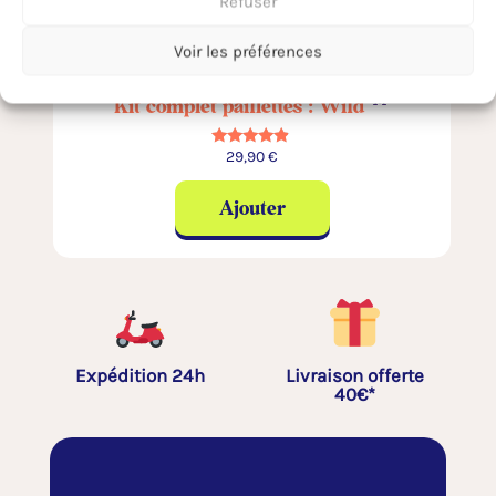
Refuser
Voir les préférences
kit paillettes
Kit complet paillettes : Wild
29,90
€
Note
4.67
sur 5
Ajouter
Expédition 24h
Livraison offerte
40€*