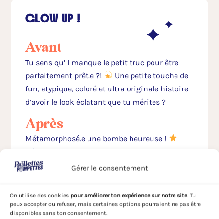
GLOW UP !
Avant
Tu sens qu’il manque le petit truc pour être
parfaitement prêt.e ?!
Une petite touche de
fun, atypique, coloré et ultra originale histoire
d’avoir le look éclatant que tu mérites ?
Après
Métamorphosé.e une bombe heureuse !
Désormais ton visage rayonne tel un soleil en
plein été
De quoi te donner la banane et
Gérer le consentement
faire sourire tous ceux qui t’entourent. Et oui !
Les paillettes c’est ultra communicatif et ça
On utilise des cookies
pour améliorer ton expérience sur notre site
. Tu
met de bonne humeur !
peux accepter ou refuser, mais certaines options pourraient ne pas être
disponibles sans ton consentement.