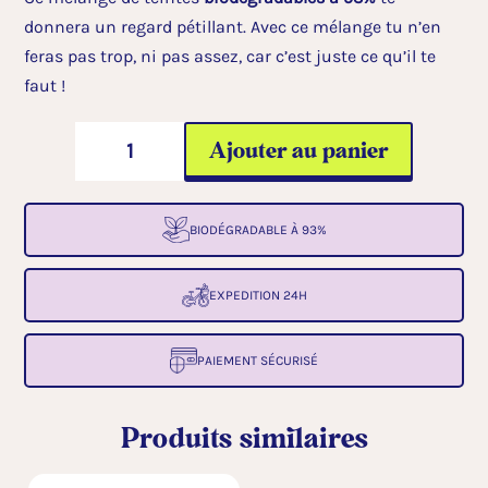
donnera un regard pétillant. Avec ce mélange tu n’en
feras pas trop, ni pas assez, car c’est juste ce qu’il te
faut !
quantité
A
Ajouter au panier
de
l
Paillettes
t
à
e
BIODÉGRADABLE À 93%
base
r
de
n
EXPEDITION 24H
plante
a
:
t
PAIEMENT SÉCURISÉ
Choco
i
Loco
v
Produits similaires
e
: